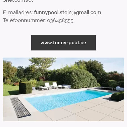
E-mailadres:
funnypool.stein@gmail.com
Telefoonnummer: 036458555
www.funny-pool.be