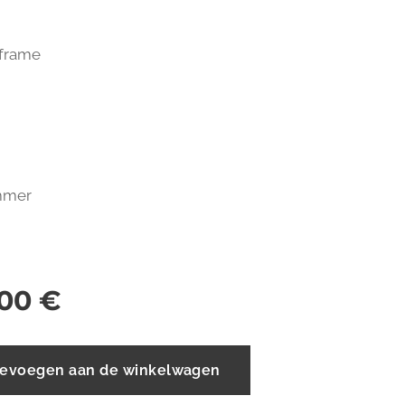
 frame
mmer
,00
€
evoegen aan de winkelwagen