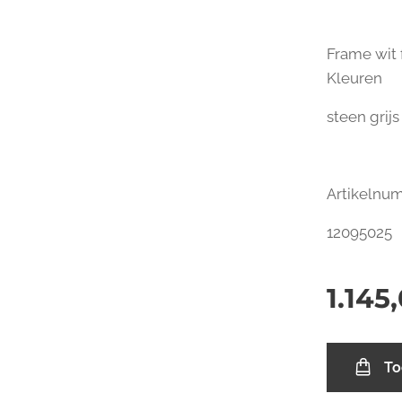
Frame wit
Kleuren
steen grijs
Artikelnu
12095025
1.145
To