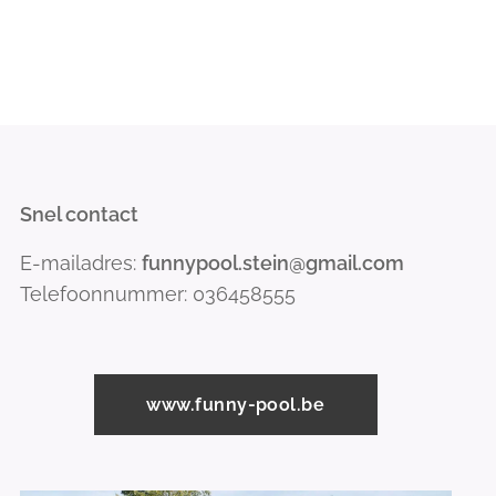
Snel contact
E-mailadres:
funnypool.stein@gmail.com
Telefoonnummer: 036458555
www.funny-pool.be