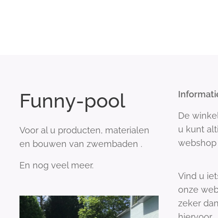
Funny-pool
Informati
De winke
u kunt al
Voor al u producten, materialen
webshop 
en bouwen van zwembaden .
En nog veel meer.
Vind u iet
onze web
zeker dan
hiervoor.