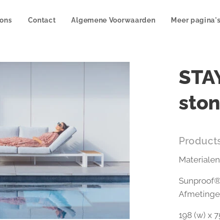
 ons
Contact
Algemene Voorwaarden
Meer pagina'
STAY
sto
Products
Materialen
Sunproof®
Afmeting
198 (w) x 7