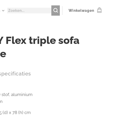
s
Winkelwagen
 Flex triple sofa
ne
pecificaties
 stof, aluminium
en
5 (d) x 78 (h) cm