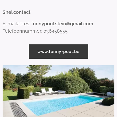
Snel contact
E-mailadres:
funnypool.stein@gmail.com
Telefoonnummer: 036458555
www.funny-pool.be