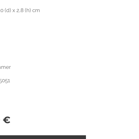
30 (d) x 2,8 (h) cm
ummer
5051
0
€