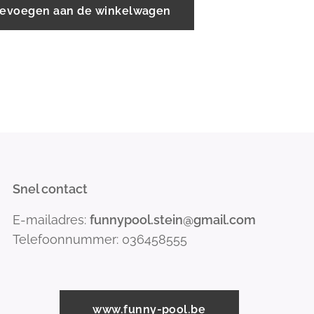
evoegen aan de winkelwagen
Snel contact
E-mailadres:
funnypool.stein@gmail.com
Telefoonnummer: 036458555
www.funny-pool.be