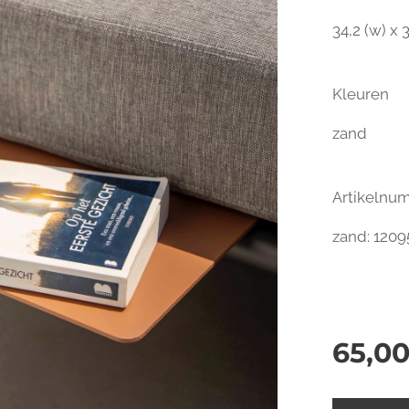
34,2 (w) x 
Kleuren
zand
Artikeln
zand: 1209
65,0