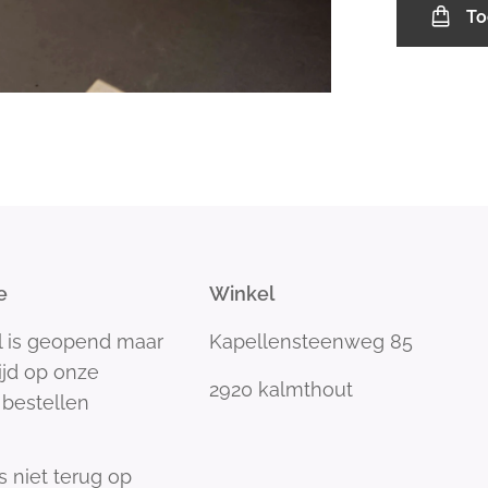
To
e
Winkel
l is geopend maar
Kapellensteenweg 85
tijd op onze
2920 kalmthout
bestellen
s niet terug op