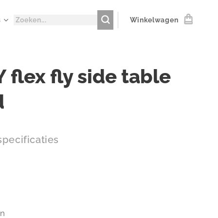
s
Winkelwagen
 flex fly side table
d
pecificaties
en