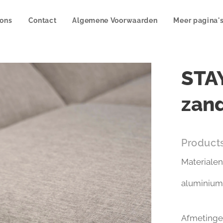
 ons
Contact
Algemene Voorwaarden
Meer pagina'
STAY
zan
Products
Materialen
aluminium
Afmeting