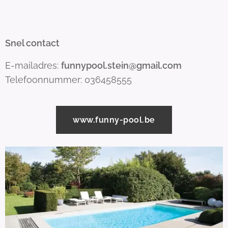
Snel contact
E-mailadres:
funnypool.stein@gmail.com
Telefoonnummer: 036458555
www.funny-pool.be