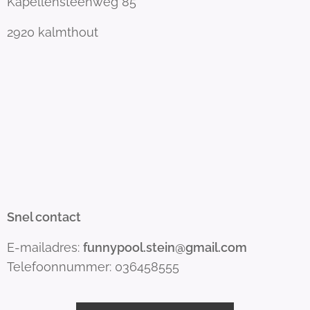
Kapellensteenweg 85
2920 kalmthout
Snel contact
E-mailadres:
funnypool.stein@gmail.com
Telefoonnummer: 036458555