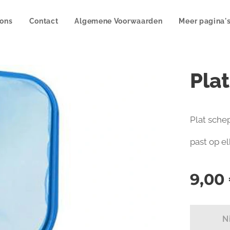
 ons
Contact
Algemene Voorwaarden
Meer pagina'
Pla
Plat sche
past op e
9,00
N