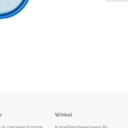
e
Winkel
l is geopend maar
Kapellensteenweg 85