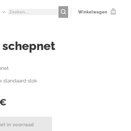
s
Winkelwagen
t schepnet
pnet
lk standaard stok
€
iet in voorraad