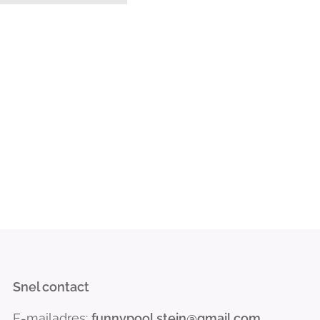
Snel contact
E-mailadres:
funnypool.stein@gmail.com