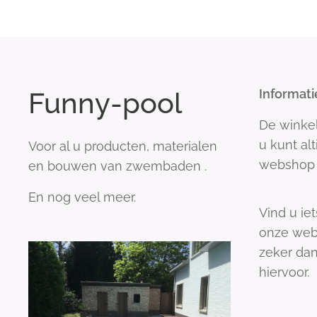
Funny-pool
Informati
De winke
u kunt al
Voor al u producten, materialen
webshop 
en bouwen van zwembaden .
En nog veel meer.
Vind u iet
onze web
zeker dan
hiervoor.