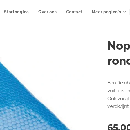
Startpagina
Over ons
Contact
Meer pagina's
Nop
ron
Een flexib
vuil opva
Ook zorgt
verdwijnt 
65,0