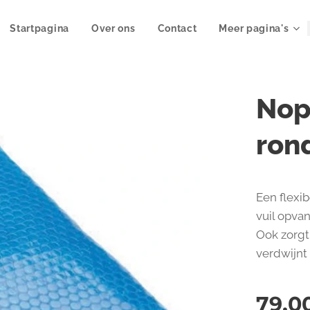
Startpagina
Over ons
Contact
Meer pagina's
Nop
ron
Een flexib
vuil opva
Ook zorgt
verdwijnt 
79,0