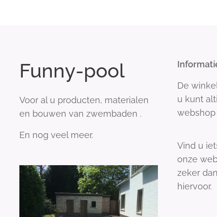
Funny-pool
Informati
De winke
u kunt al
Voor al u producten, materialen
webshop 
en bouwen van zwembaden .
En nog veel meer.
Vind u iet
onze web
zeker dan
hiervoor.