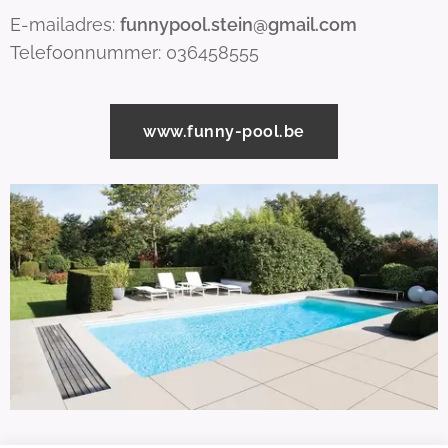
E-mailadres:
funnypool.stein@gmail.com
Telefoonnummer: 036458555
www.funny-pool.be