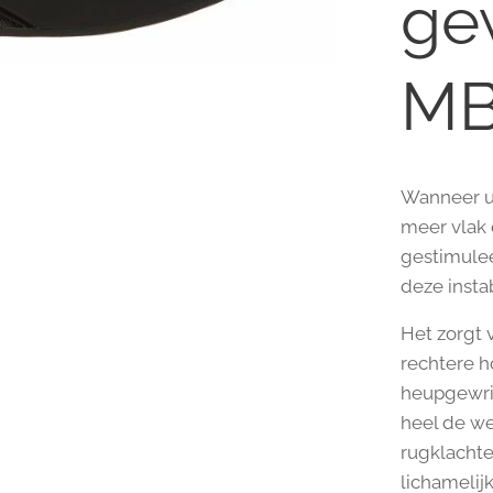
ge
MB
Wanneer u 
meer vlak 
gestimulee
deze instabi
Het zorgt 
rechtere h
heupgewri
heel de we
rugklachte
lichamelij