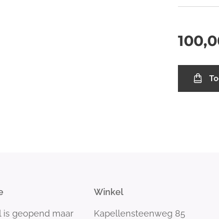
100,0
To
e
Winkel
l is geopend maar
Kapellensteenweg 85