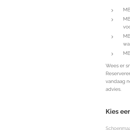
MB
MBT
vo
MB
wan
MBT
Wees er sne
Reserveren
vandaag n
advies.
Kies een
Schoenma