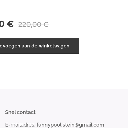
0
€
220,00
€
evoegen aan de winkelwagen
Snel contact
E-mailadres:
funnypool.stein@gmail.com