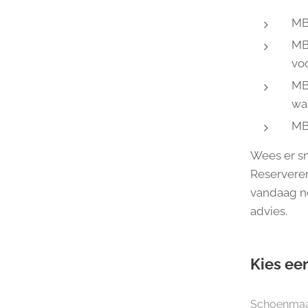
MB
MBT
vo
MB
wan
MBT
Wees er sne
Reserveren
vandaag n
advies.
Kies een
Schoenma