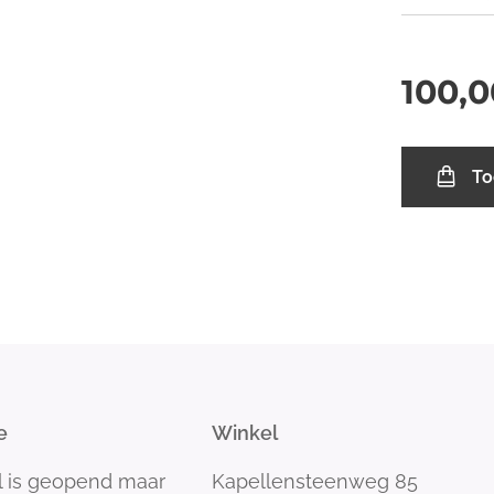
100,0
To
e
Winkel
l is geopend maar
Kapellensteenweg 85