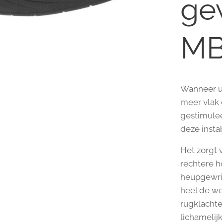
ge
MB
Wanneer u 
meer vlak 
gestimulee
deze instabi
Het zorgt 
rechtere h
heupgewri
heel de we
rugklachte
lichamelij