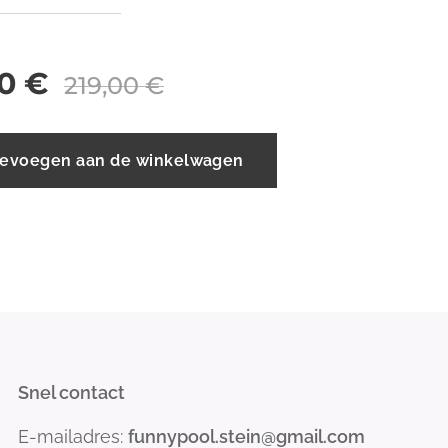
0
€
219,00
€
evoegen aan de winkelwagen
Snel contact
E-mailadres:
funnypool.stein@gmail.com