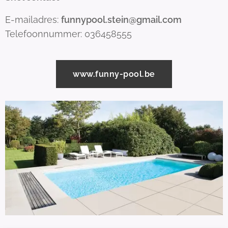
E-mailadres:
funnypool.stein@gmail.com
Telefoonnummer: 036458555
www.funny-pool.be