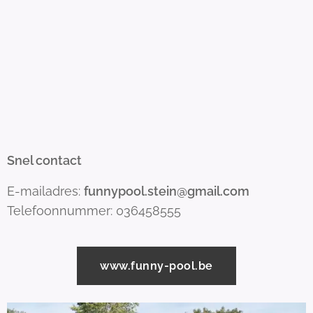
Snel contact
E-mailadres:
funnypool.stein@gmail.com
Telefoonnummer: 036458555
www.funny-pool.be