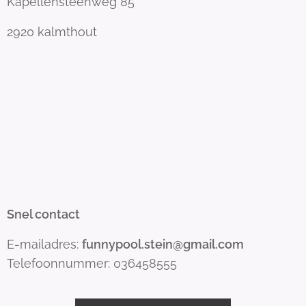
Kapellensteenweg 85
2920 kalmthout
Snel contact
E-mailadres:
funnypool.stein@gmail.com
Telefoonnummer: 036458555