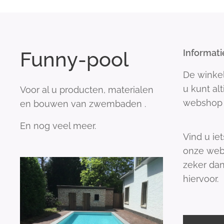
Funny-pool
Informati
De winke
u kunt al
Voor al u producten, materialen
webshop 
en bouwen van zwembaden .
En nog veel meer.
Vind u iet
onze web
zeker dan
hiervoor.