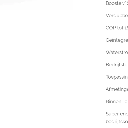
Booster/ 
Verdubbel
COP tot 16
Geïntegre
Waterstro
Bedrijfst
Toepassi
Afmeting
Binnen- 
Super ene
bedrijfsko