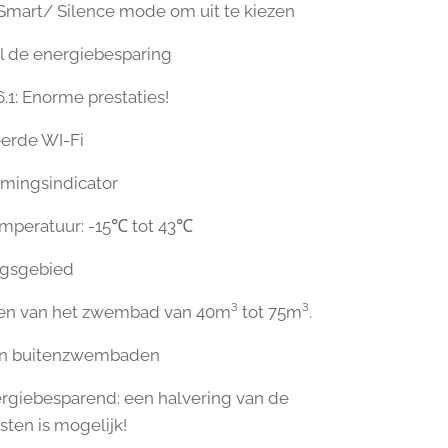
Smart/ Silence mode om uit te kiezen
 de energiebesparing
.1: Enorme prestaties!
erde WI-Fi
mingsindicator
emperatuur: -15℃ tot 43℃
ngsgebied
en van het zwembad van 40m³ tot 75m³.
en buitenzwembaden
rgiebesparend: een halvering van de
sten is mogelijk!