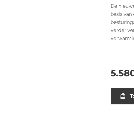
De nieuwe
basis van
besturing
verder ve
verwarmin
5.58
T