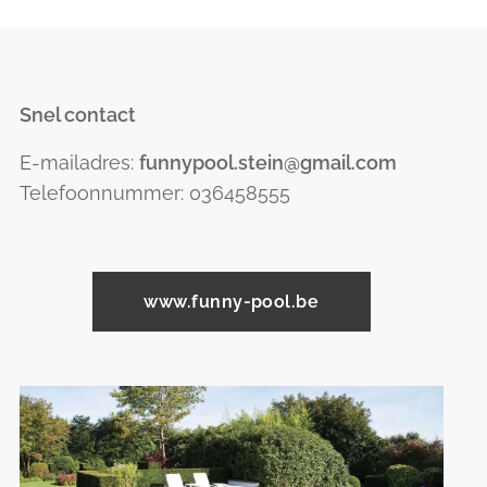
Snel contact
E-mailadres:
funnypool.stein@gmail.com
Telefoonnummer: 036458555
www.funny-pool.be