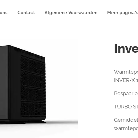
 ons
Contact
Algemene Voorwaarden
Meer pagina'
Inve
Warmtepo
INVER-X 1
Bespaar o
TURBO ST
Gemiddeld
warmtep