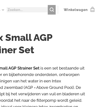
s
Winkelwagen
x Small AGP
iner Set
mall AGP Strainer Set
is een set bestaande uit
er en bijbehorende onderdelen, ontworpen
einigen van het water in een Intex
d zwembad (AGP = Above Ground Pool). De
lpt bij het verwijderen van vuil en bladeren uit
voordat het naar de filterpomp wordt geleid.
s ideaal voor kleinere Intex zwembaden en