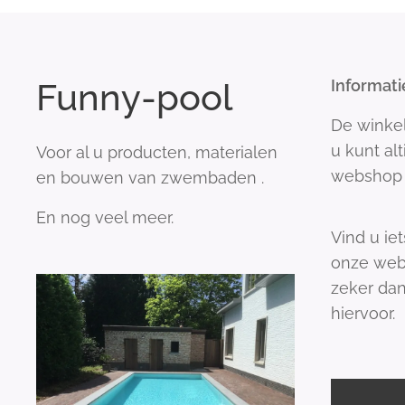
Funny-pool
Informati
De winke
u kunt al
Voor al u producten, materialen
webshop 
en bouwen van zwembaden .
En nog veel meer.
Vind u iet
onze web
zeker dan
hiervoor.