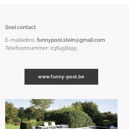
Snel contact
E-mailadres:
funnypool.stein@gmail.com
Telefoonnummer: 036458555
www.funny-pool.be