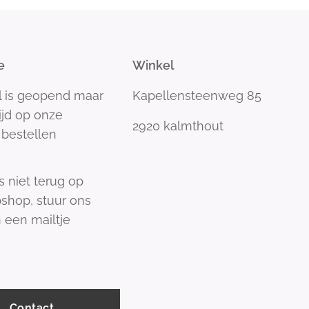
e
Winkel
l is geopend maar
Kapellensteenweg 85
tijd op onze
2920 kalmthout
bestellen
s niet terug op
shop, stuur ons
 een mailtje
Contact