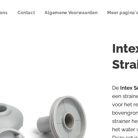
 ons
Contact
Algemene Voorwaarden
Meer pagina'
Inte
Stra
De
Intex S
een strain
voor het r
bovengron
strainer he
het water 
Deze set i