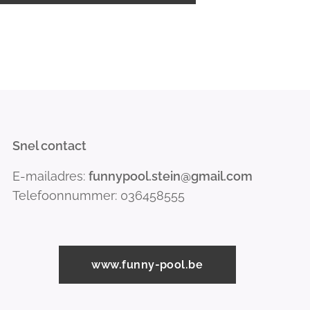
Snel contact
E-mailadres:
funnypool.stein@gmail.com
Telefoonnummer: 036458555
www.funny-pool.be