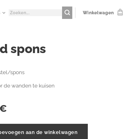
s
Winkelwagen
d spons
stel/spons
or de wanden te kuisen
€
oevoegen aan de winkelwagen