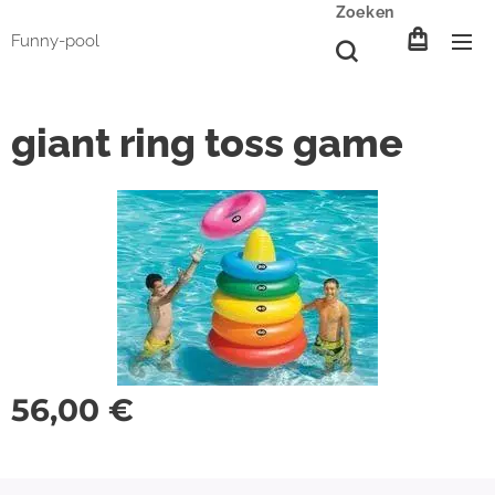
Zoeken
Funny-pool
giant ring toss game
56,00
€