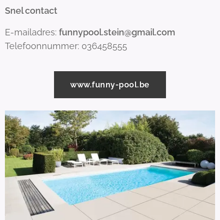
Snel contact
E-mailadres:
funnypool.stein@gmail.com
Telefoonnummer: 036458555
www.funny-pool.be