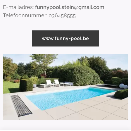
E-mailadres:
funnypool.stein@gmail.com
Telefoonnummer: 036458555
www.funny-pool.be