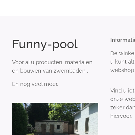
Funny-pool
Informati
De winke
u kunt al
Voor al u producten, materialen
webshop 
en bouwen van zwembaden .
En nog veel meer.
Vind u iet
onze web
zeker dan
hiervoor.