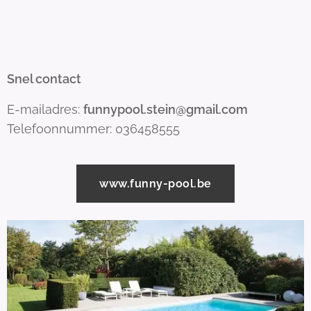
Snel contact
E-mailadres:
funnypool.stein@gmail.com
Telefoonnummer: 036458555
www.funny-pool.be