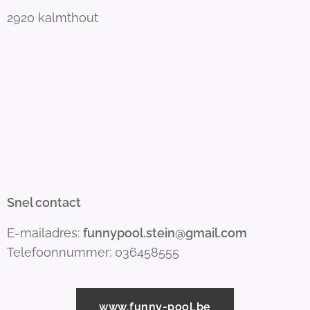
2920 kalmthout
Snel contact
E-mailadres:
funnypool.stein@gmail.com
Telefoonnummer: 036458555
www.funny-pool.be