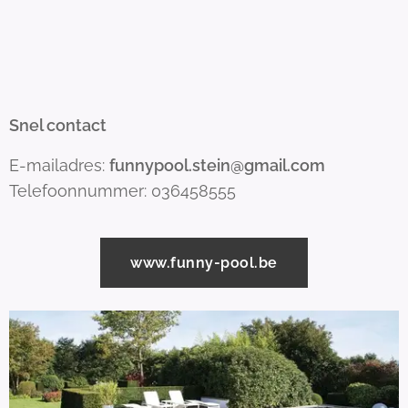
Snel contact
E-mailadres:
funnypool.stein@gmail.com
Telefoonnummer: 036458555
www.funny-pool.be