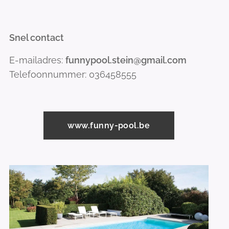
Snel contact
E-mailadres:
funnypool.stein@gmail.com
Telefoonnummer: 036458555
www.funny-pool.be