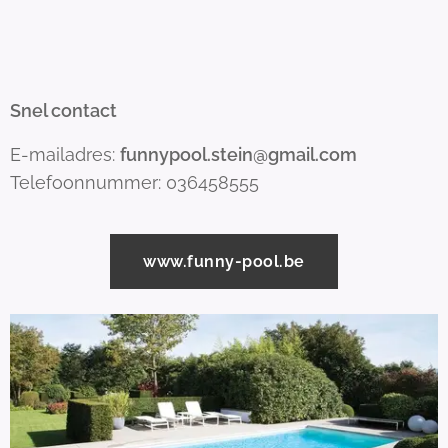
Snel contact
E-mailadres:
funnypool.stein@gmail.com
Telefoonnummer: 036458555
www.funny-pool.be