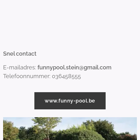
Snel contact
E-mailadres:
funnypool.stein@gmail.com
Telefoonnummer: 036458555
www.funny-pool.be