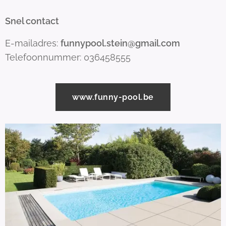
Snel contact
E-mailadres:
funnypool.stein@gmail.com
Telefoonnummer: 036458555
www.funny-pool.be