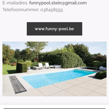
E-mailadres:
funnypool.stein@gmail.com
Telefoonnummer: 036458555
www.funny-pool.be