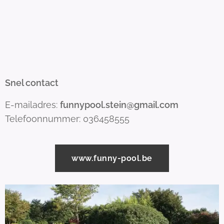
Snel contact
E-mailadres:
funnypool.stein@gmail.com
Telefoonnummer: 036458555
www.funny-pool.be